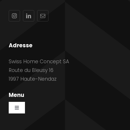
Adresse
Swiss Home Concept SA
Route du Bleusy 16
1997 Haute-Nendaz
Menu
Toggle
Navigation
Accueil